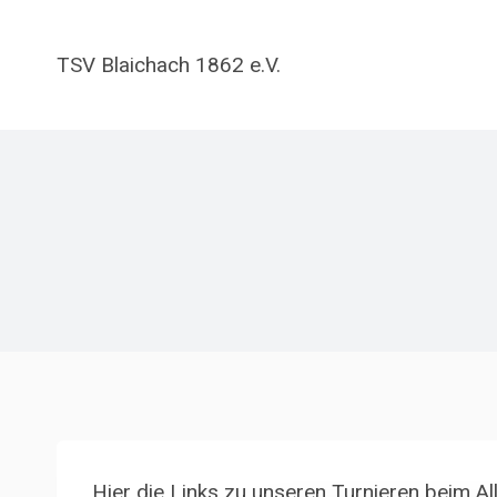
Zum
Inhalt
TSV Blaichach 1862 e.V.
springen
Hier die Links zu unseren Turnieren beim 